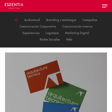
Skip
Menu
to
main
content
All
Audiovisual
Branding y estrategia
Campañas
Comunicación Corporativa
Comunicación interna
Experiencias
Logotipos
Marketing Digital
Redes Sociales
Web