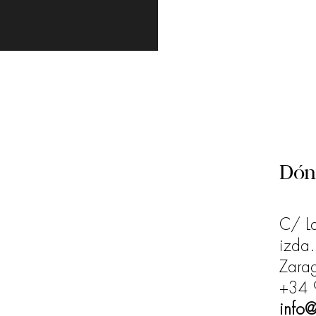
Dón
C/ La
izda.
Zarag
+34 
info@