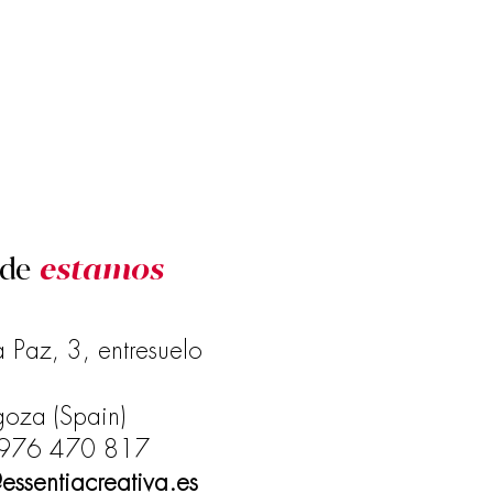
de
estamos
 Paz, 3, entresuelo
oza (Spain)
976 470 817
essentiacreativa.es