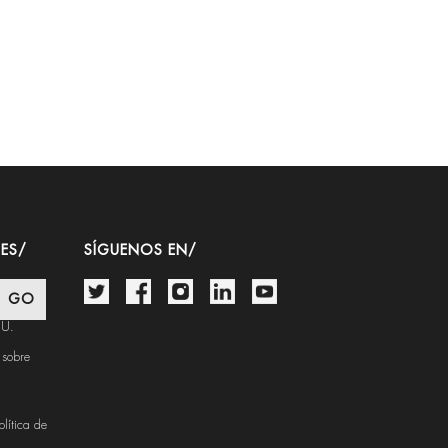
ES/
SÍGUENOS EN/
.U.
 sobre
olítica de