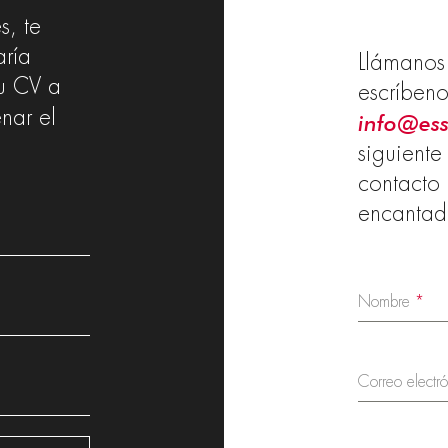
s, te
aría
Llámanos
tu CV a
escríbeno
enar el
info@ess
siguiente
contacto 
encantad
Nombre
*
Correo electr