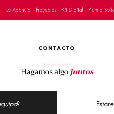
La Agencia
Proyectos
Kit Digital
Premio Soli
CONTACTO
Hagamos algo
juntos
?
Estar
equipo