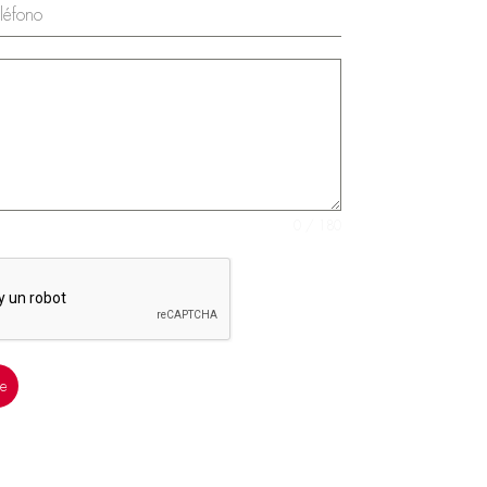
léfono
0 / 180
je