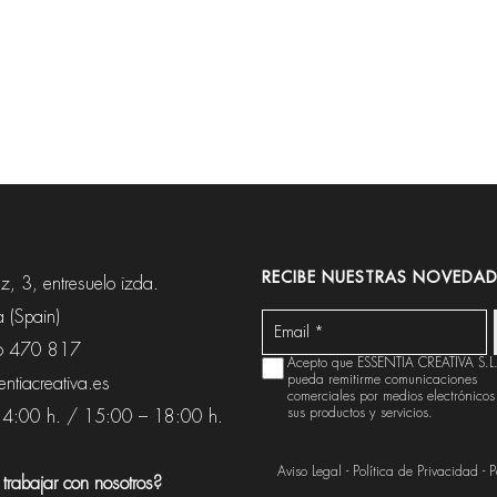
RECIBE NUESTRAS NOVEDAD
, 3, entresuelo izda.
 (Spain)
6 470 817
Acepto que ESSENTIA CREATIVA S.L
pueda remitirme comunicaciones
ntiacreativa.es
comerciales por medios electrónicos
sus productos y servicios.
14:00 h. / 15:00 – 18:00 h.
Aviso Legal
-
Política de Privacidad
-
P
trabajar con nosotros?