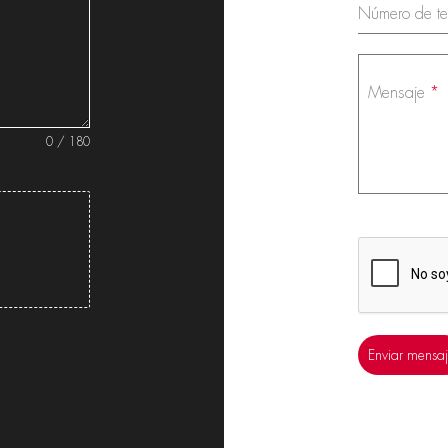
Número de te
Mensaje
*
0 / 180
Enviar mensa