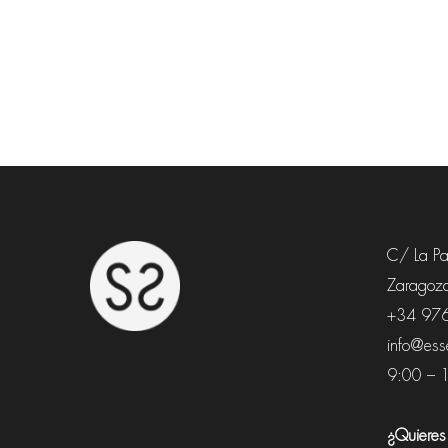
C/ La Paz
Zaragoza
+34 97
info@esse
9:00 – 
¿Quieres 