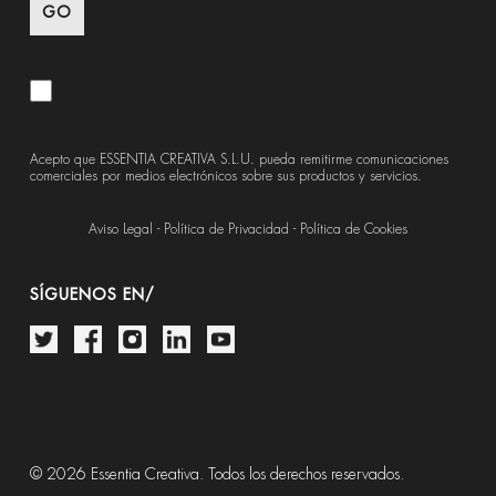
Acepto que ESSENTIA CREATIVA S.L.U. pueda remitirme comunicaciones
comerciales por medios electrónicos sobre sus productos y servicios.
Aviso Legal
-
Política de Privacidad
-
Política de Cookies
SÍGUENOS EN/
© 2026 Essentia Creativa. Todos los derechos reservados.