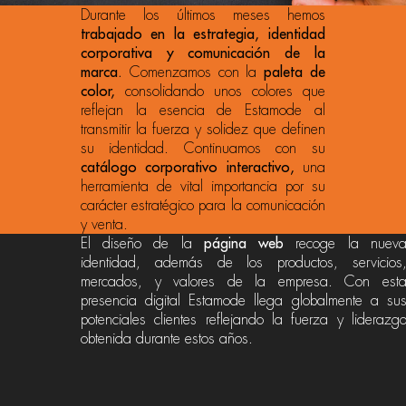
Durante los últimos meses hemos
trabajado en la estrategia, identidad
corporativa y comunicación de la
marca.
Comenzamos con la
paleta de
color,
consolidando unos colores que
reflejan la esencia de Estamode al
transmitir la fuerza y solidez que definen
su identidad. Continuamos con su
catálogo corporativo interactivo,
una
herramienta de vital importancia por su
carácter estratégico para la comunicación
y venta.
El diseño de la
página web
recoge la nuev
identidad, además de los productos, servicios
mercados, y valores de la empresa. Con est
presencia digital Estamode llega globalmente a su
potenciales clientes reflejando la fuerza y liderazg
obtenida durante estos años.