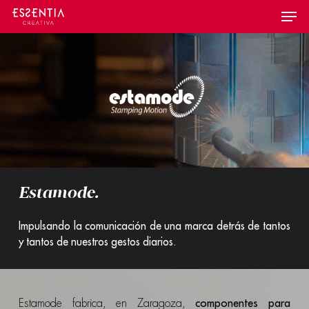
Skip
Menu
to
main
content
Estamode.
Impulsando la comunicación de una marca detrás de tantos
y tantos de nuestros gestos diarios.
Estamode fabrica, en Zaragoza,
componentes para