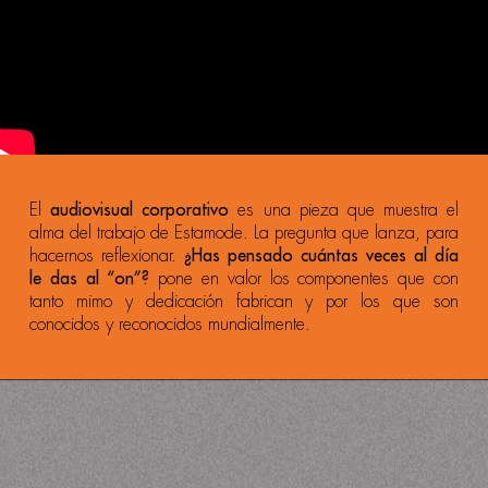
El
audiovisual corporativo
es una pieza que muestra el
alma del trabajo de Estamode. La pregunta que lanza, para
hacernos reflexionar.
¿Has pensado cuántas veces al día
le das al “on”?
pone en valor los componentes que con
tanto mimo y dedicación fabrican y por los que son
conocidos y reconocidos mundialmente.