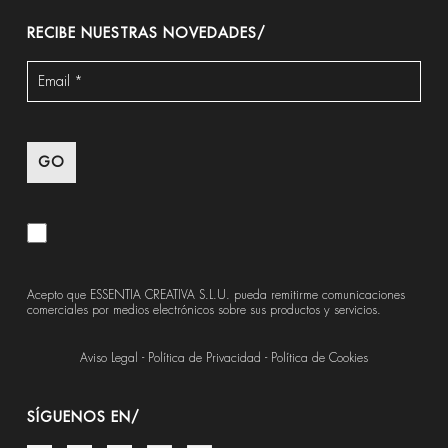
RECIBE NUESTRAS NOVEDADES/
Acepto que ESSENTIA CREATIVA S.L.U. pueda remitirme comunicaciones
comerciales por medios electrónicos sobre sus productos y servicios.
Aviso Legal
-
Política de Privacidad
-
Política de Cookies
SÍGUENOS EN/