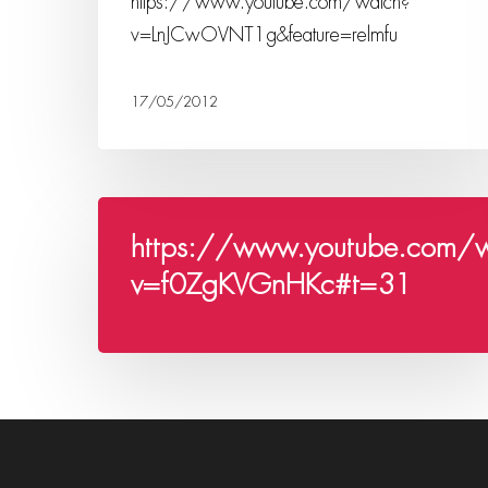
https://www.youtube.com/watch?
v=LnJCwOVNT1g&feature=relmfu
17/05/2012
https://www.youtube.com/
v=f0ZgKVGnHKc#t=31