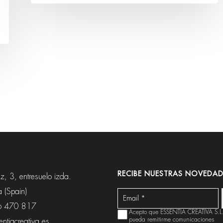
RECIBE NUESTRAS NOVEDAD
, 3, entresuelo izda.
 (Spain)
6 470 817
Acepto que ESSENTIA CREATIVA S.L
pueda remitirme comunicaciones
ntiacreativa.es