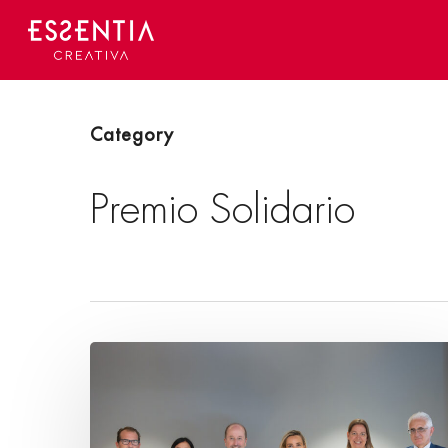
Skip
to
main
content
Category
Premio Solidario