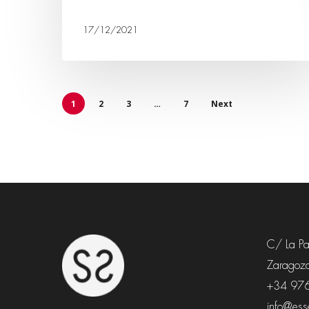
17/12/2021
1
2
3
…
7
Next
C/ La Paz
Zaragoza
+34 97
info@esse