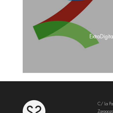
ExtraDigit
C/ La Paz
Zaragoza