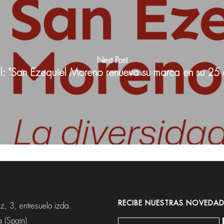
Next Post
al: "San Ezequiel Moreno renueva su marca en su 25 a
RECIBE NUESTRAS NOVEDAD
, 3, entresuelo izda.
 (Spain)