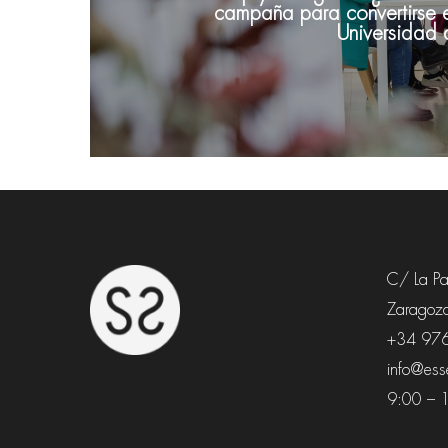
campaña para convertirse e
Universidad
C/ La Paz
Zaragoza
+34 97
info@esse
9:00 – 