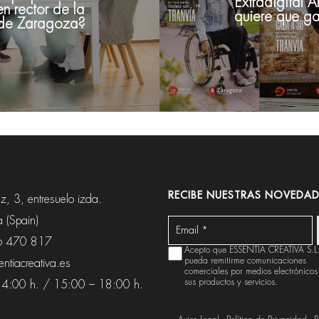
Extradigital 
n rector de la
quiere que ga
 de Zaragoza?
RECIBE NUESTRAS NOVEDAD
, 3, entresuelo izda.
 (Spain)
6 470 817
Acepto que ESSENTIA CREATIVA S.L
pueda remitirme comunicaciones
ntiacreativa.es
comerciales por medios electrónicos
sus productos y servicios.
14:00 h. / 15:00 – 18:00 h.