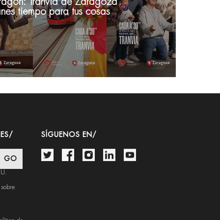
Aragón: Tranvía de Zaragoza
nes tiempo para tus cosas
ES/
SÍGUENOS EN/
.U.
 sobre