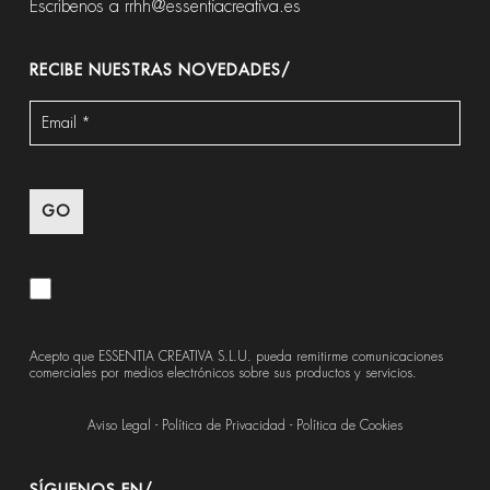
Escríbenos a
rrhh@essentiacreativa.es
RECIBE NUESTRAS NOVEDADES/
Acepto que ESSENTIA CREATIVA S.L.U. pueda remitirme comunicaciones
comerciales por medios electrónicos sobre sus productos y servicios.
Aviso Legal
-
Política de Privacidad
-
Política de Cookies