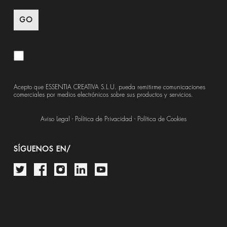
Acepto que ESSENTIA CREATIVA S.L.U. pueda remitirme comunicaciones
comerciales por medios electrónicos sobre sus productos y servicios.
Aviso Legal
-
Política de Privacidad
-
Política de Cookies
SÍGUENOS EN/