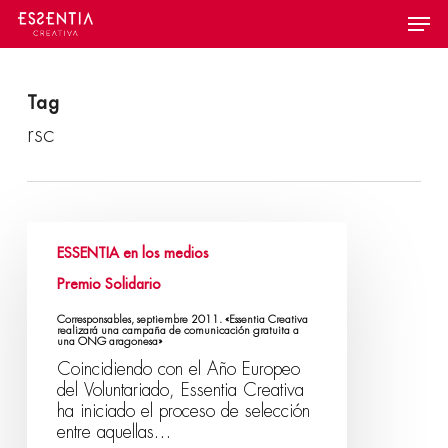
Skip
Menu
to
main
content
Tag
rsc
ESSENTIA en los medios
Premio Solidario
Corresponsables, septiembre 2011. «Essentia Creativa
realizará una campaña de comunicación gratuita a
una ONG aragonesa»
Coincidiendo con el Año Europeo
del Voluntariado, Essentia Creativa
ha iniciado el proceso de selección
entre aquellas…