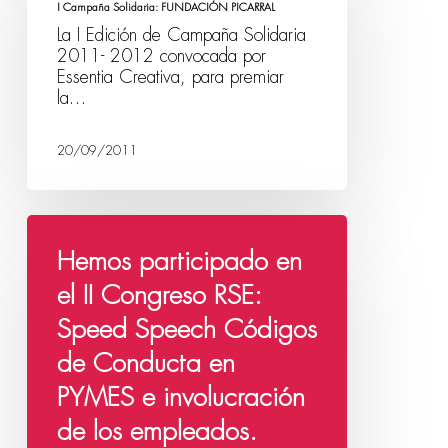
I Campaña Solidaria: FUNDACIÓN PICARRAL
La I Edición de Campaña Solidaria
2011- 2012 convocada por
Essentia Creativa, para premiar
la…
20/09/2011
Hemos participado en
el II Congreso RSE:
Speed Speech Códigos
de Conducta en
PYMES e involucración
de los empleados.