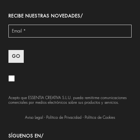
RECIBE NUESTRAS NOVEDADES/
Acepto que ESSENTIA CREATIVA S.L.U. pueda remitirme comunicaciones
comerciales por medios electrónicos sobre sus productos y servicios.
Aviso Legal
-
Política de Privacidad
-
Política de Cookies
SÍGUENOS EN/