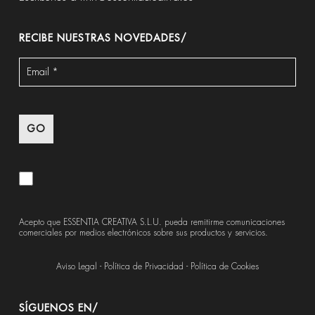
RECIBE NUESTRAS NOVEDADES/
Acepto que ESSENTIA CREATIVA S.L.U. pueda remitirme comunicaciones
comerciales por medios electrónicos sobre sus productos y servicios.
Aviso Legal
-
Política de Privacidad
-
Política de Cookies
SÍGUENOS EN/