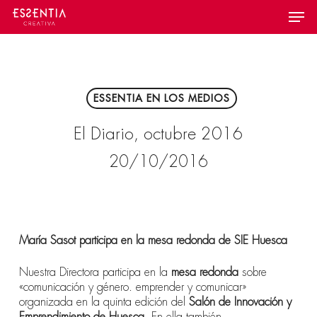
Skip
Menu
to
main
content
ESSENTIA EN LOS MEDIOS
El Diario, octubre 2016
20/10/2016
María Sasot participa en la mesa redonda de SIE Huesca
Nuestra Directora participa en la
mesa redonda
sobre
«comunicación y género. emprender y comunicar»
organizada en la quinta edición del
Salón de Innovación y
Emprendimiento de Huesca.
En ella también