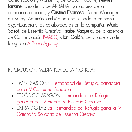
Comunicación y Marketing de Grupo PIKOLIN;
Nieves
Larrarte
, presidenta de ARBADA (ganadores de la III
campaña solidaria), y
Cristina Espinosa
, Brand Manager
de Balay. Además también han participado la empresa
organizadora y las colaboradoras en la campaña:
María
Sasot
, de Essentia Creativa;
Isabel Vaquer
o, de la agencia
de Comunicación
IMASC
, y
Toni Galán
, de la agencia de
fotografía
A Photo Agency
.
REPERCUSIÓN MEDIÁTICA DE LA NOTICIA:
EMPRESAS ON:
Hermandad del Refugio, ganadora
de la IV Campaña Solidaria
PERIÓDICO ARAGÓN:
Hermandad del Refugio
ganador de. IV premio de Essentia Creativa
EXTRA DIGITAL:
La Hermandad del Refugio gana la IV
Campaña Solidaria de Essentia Creativa