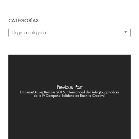
CATEGORÍAS
Categorías
Elegir la categoría
Previous Post
EmpresasOn, septiembre 2016. "Hermandad del Refugio, ganadora
de la IV Campaña Solidaria de Essentia Creativa"