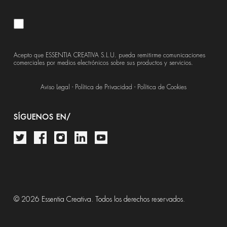
Acepto que ESSENTIA CREATIVA S.L.U. pueda remitirme comunicaciones
comerciales por medios electrónicos sobre sus productos y servicios.
Aviso Legal
-
Política de Privacidad
-
Política de Cookies
SÍGUENOS EN/
© 2026 Essentia Creativa. Todos los derechos reservados.