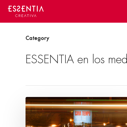
Skip
to
main
content
Category
ESSENTIA en los med