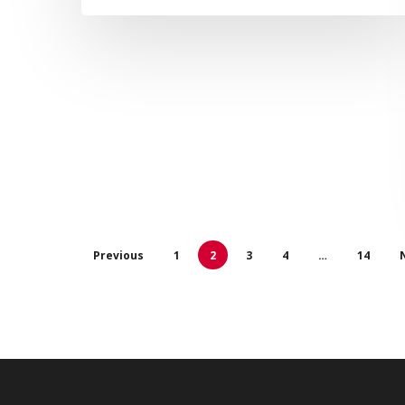
Previous
1
2
3
4
…
14