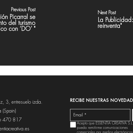
Previous Post
Next Post
ión Picarral se
La Publicidad:
to del turismo
reinventa"
co con ‘DO’ "
RECIBE NUESTRAS NOVEDAD
, 3, entresuelo izda.
 (Spain)
6 470 817
Acepto que ESSENTIA CREATIVA S.L
pueda remitirme comunicaciones
ntiacreativa.es
comerciales por medios electrónicos