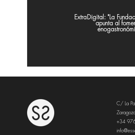
ExtraDigital: "La Fundac
apunta al fomen
enogastronómi
C/ La Paz
Zaragoza
+34 97
info@esse