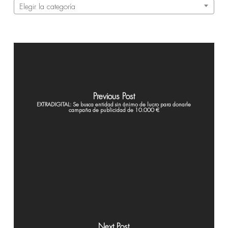
Categorías
Elegir la categoría
Previous Post
EXTRADIGITAL: Se busca entidad sin ánimo de lucro para donarle
campaña de publicidad de 10.000 €
Next Post