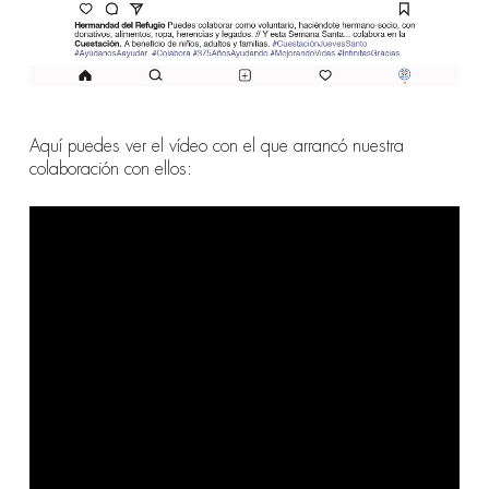
Aquí puedes ver el vídeo con el que arrancó nuestra
colaboración con ellos: