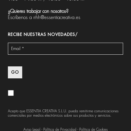
¿Quieres trabajar con nosotros?
Escríbenos a
rrhh@essentiacreativa.es
RECIBE NUESTRAS NOVEDADES/
Acepto que ESSENTIA CREATIVA S.L.U. pueda remitirme comunicaciones
comerciales por medios electrónicos sobre sus productos y servicios.
Aviso Legal
-
Política de Privacidad
-
Política de Cookies