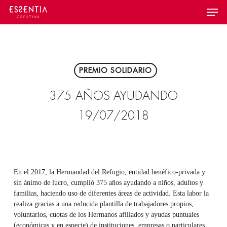
Skip
Menu
to
main
content
PREMIO SOLIDARIO
375 AÑOS AYUDANDO
19/07/2018
En el 2017, la Hermandad del Refugio, entidad benéfico-privada y
sin ánimo de lucro, cumplió 375 años ayudando a niños, adultos y
familias, haciendo uso de diferentes áreas de actividad. Esta labor la
realiza gracias a una reducida plantilla de trabajadores propios,
voluntarios, cuotas de los Hermanos afiliados y ayudas puntuales
(económicas y en especie) de instituciones, empresas o particulares.