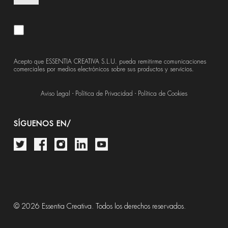
Acepto que ESSENTIA CREATIVA S.L.U. pueda remitirme comunicaciones
comerciales por medios electrónicos sobre sus productos y servicios.
Aviso Legal
-
Política de Privacidad
-
Política de Cookies
SÍGUENOS EN/
© 2026 Essentia Creativa. Todos los derechos reservados.