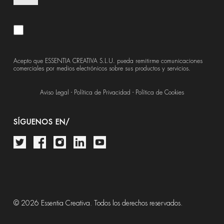
Acepto que ESSENTIA CREATIVA S.L.U. pueda remitirme comunicaciones
comerciales por medios electrónicos sobre sus productos y servicios.
Aviso Legal
-
Política de Privacidad
-
Política de Cookies
SÍGUENOS EN/
© 2026 Essentia Creativa. Todos los derechos reservados.