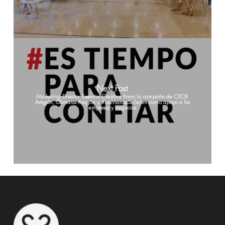
Next Post
Marketing Directo: Essentia Creativa firma la campaña de CEOE
Aragón, Cámaras Aragón y #LasMarcasSeSalen como apoyo a las
empresas y negocios