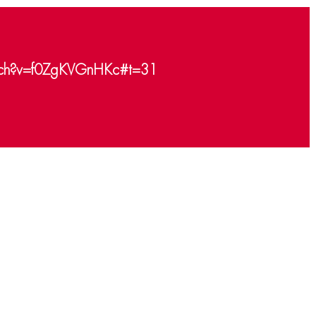
tch?v=f0ZgKVGnHKc#t=31