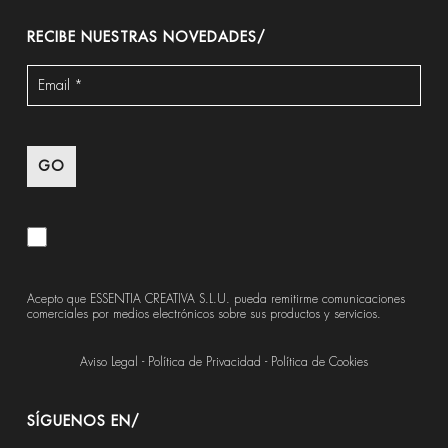
RECIBE NUESTRAS NOVEDADES/
Acepto que ESSENTIA CREATIVA S.L.U. pueda remitirme comunicaciones
comerciales por medios electrónicos sobre sus productos y servicios.
Aviso Legal
-
Política de Privacidad
-
Política de Cookies
SÍGUENOS EN/