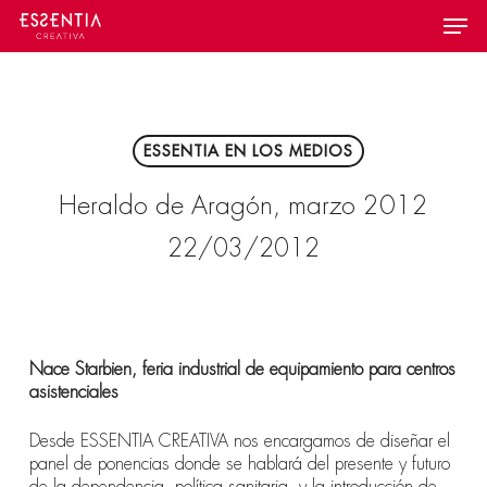
Skip
Menu
to
main
content
ESSENTIA EN LOS MEDIOS
Heraldo de Aragón, marzo 2012
22/03/2012
Nace Starbien, feria industrial de equipamiento para centros
asistenciales
Desde ESSENTIA CREATIVA nos encargamos de diseñar el
panel de ponencias donde se hablará del presente y futuro
de la dependencia, política sanitaria, y la introducción de