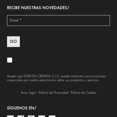
RECIBE NUESTRAS NOVEDADES/
Acepto que ESSENTIA CREATIVA S.L.U. pueda remitirme comunicaciones
comerciales por medios electrónicos sobre sus productos y servicios.
Aviso Legal
-
Política de Privacidad
-
Política de Cookies
SÍGUENOS EN/