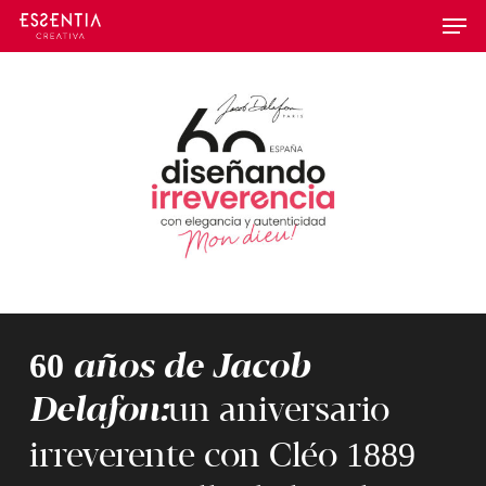
Skip
Menu
to
main
content
60
años de Jacob
Delafon:
un aniversario
1889
irreverente con Cléo