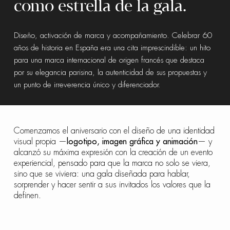
como estrella de la gala.
Diseño, activación de marca y acompañamiento. Celebrar 60
años de historia en España era una cita imprescindible: un hito
para una marca internacional de origen francés que destaca
por su elegancia parisina, la autenticidad de sus propuestas y
un punto de irreverencia único y diferenciador.
Comenzamos el aniversario con el diseño de una identidad
visual propia —
logotipo, imagen gráfica y animación
— y
alcanzó su máxima expresión con la creación de un evento
experiencial, pensado para que la marca no solo se viera,
sino que se viviera: una gala diseñada para hablar,
sorprender y hacer sentir a sus invitados los valores que la
definen.